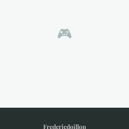
🎮
Fredericdoillon