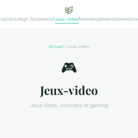
cueil
Actu
High Tech
Internet
Jeux-video
Marketing
Matériel
Smartpho
Accueil
› Jeux-video
🎮
Jeux-video
Jeux vidéo, consoles et gaming